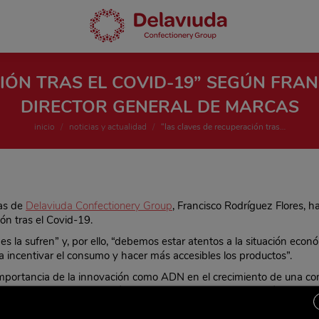
IÓN TRAS EL COVID-19” SEGÚN FRANC
DIRECTOR GENERAL DE MARCAS
Estás aquí:
inicio
noticias y actualidad
“las claves de recuperación tras…
cas de
Delaviuda Confectionery Group
, Francisco Rodríguez Flores, h
ión tras el Covid-19.
nes la sufren” y, por ello, “debemos estar atentos a la situación ec
ra incentivar el consumo y hacer más accesibles los productos”.
importancia de la innovación como ADN en el crecimiento de una co
ncontramos en el que están cambiando los escenarios y hábitos d