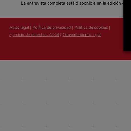
La entrevista completa está disponible en la edición de J
Aviso legal
|
Política de privacidad
|
Politica de cookies
|
Ejercicio de derechos ArSol
|
Consentimiento legal