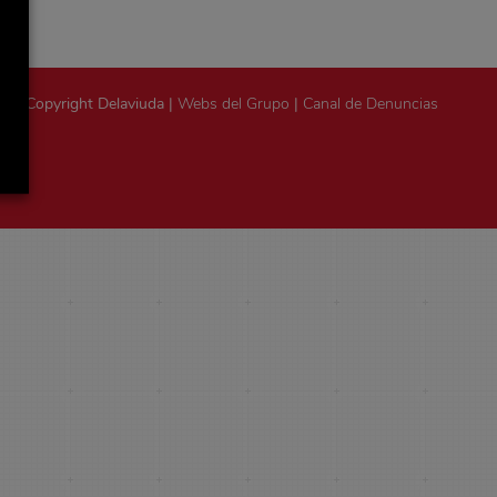
Copyright Delaviuda |
Webs del Grupo
|
Canal de Denuncias