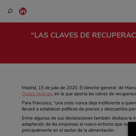
Buscar:
Linkedin
page
opens
“LAS CLAVES DE RECUPERAC
in
new
window
Madrid, 15 de julio de 2020. El director general de Mar
Dulces Noticias
, en la que aporta las calves de recuperac
Para Francisco, “una crisis nunca deja indiferente a quie
llevará a establecer políticas de precios y descuentos pa
Entre algunas de sus declaraciones también destaca la 
adaptación de las empresas al nuevo entorno que nos e
principalmente en el sector de la alimentación.