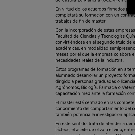
de Castilla-La Mancha (UCLM) en el Más
En virtud de los acuerdos firmados por e
completará su formación con un contrato
trabajos de fin de máster.
Con la incorporación de estas empresas,
Facultad de Ciencias y Tecnologías Quím
convirtiéndose en el segundo título de
académicas, en modalidad semipresencial
meses por el que la empresa colabora en
necesidades reales de la industria.
Estos programas de formación en altern
alumnado desarrollar un proyecto formati
dirigido a personas graduadas o licenci
Agrónomos, Biología, Farmacia o Veterina
capacitación mediante la formación con
El máster está centrado en las competen
conocimiento del comportamiento del cons
también potencia la investigación aplic
En este sentido, trata de atender a dem
lácteos, el aceite de oliva o el vino, ent