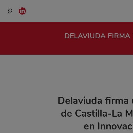
Buscar:
Linkedin
page
opens
DELAVIUDA FIRMA
in
new
window
Delaviuda firma 
de Castilla-La 
en Innovac