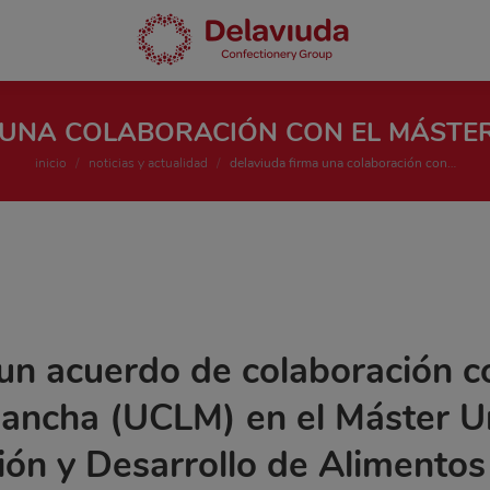
 UNA COLABORACIÓN CON EL MÁSTER
Estás aquí:
inicio
noticias y actualidad
delaviuda firma una colaboración con…
un acuerdo de colaboración c
Mancha (UCLM) en el Máster Un
ión y Desarrollo de Alimentos