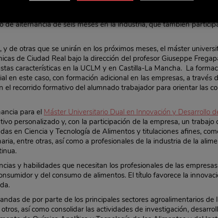
ter Universitario Dual en Innovación y Desarrollo de Alimentos de 
l rector, Julián Garde, y representantes de las cinco firmas del secto
 de alternancia de seis meses en la industria, que también participa
 y de otras que se unirán en los próximos meses, el máster universi
icas de Ciudad Real bajo la dirección del profesor Giuseppe Fregap
 estas características en la UCLM y en Castilla-La Mancha. La form
 en este caso, con formación adicional en las empresas, a través d
 el recorrido formativo del alumnado trabajador para orientar las c
ancia para el
Máster Universitario Dual en Innovación y Desarrollo 
vo personalizado y, con la participación de la empresa, un trabajo d
adas en Ciencia y Tecnología de Alimentos y titulaciones afines, com
ria, entre otras, así como a profesionales de la industria de la ali
tinua.
cias y habilidades que necesitan los profesionales de las empresas
umidor y del consumo de alimentos. El título favorece la innovación
ada.
andas de por parte de los principales sectores agroalimentarios de l
re otros, así como consolidar las actividades de investigación, desarro