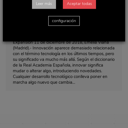
Leer más
Aceptar todas
configuración
Innovación no es sólo tecnología
Noticias y actualidad
Por
Delaviuda
diciembre 14, 2018
Expansión 11 de diciembre de 2018, Emelia Viaña
(Madrid).- Innovación aparece demasiado relacionada
con el término tecnología en los últimos tiempos, pero
su significado va mucho más allá. Según el diccionario
de la Real Academia Española, innovar significa
mudar o alterar algo, introduciendo novedades.
Cualquier desarrollo tecnológico conlleva poner en
marcha algo nuevo que cambia…