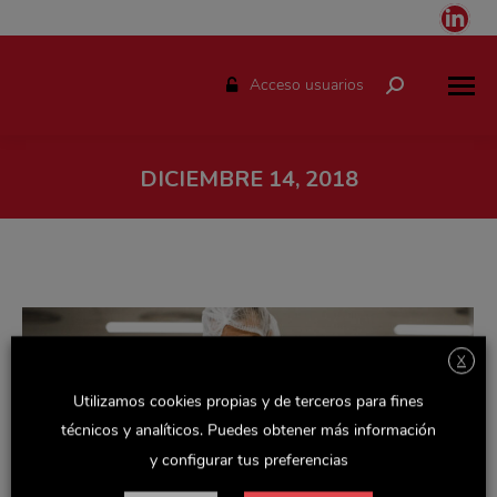
Link
pag
ope
Acceso usuarios
Buscar:
in
ne
win
DICIEMBRE 14, 2018
Estás aquí:
X
Utilizamos cookies propias y de terceros para fines
técnicos y analíticos. Puedes obtener más información
y configurar tus preferencias