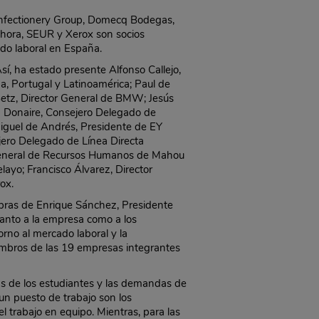
onfectionery Group, Domecq Bodegas,
phora, SEUR y Xerox son socios
ado laboral en España.
í, ha estado presente Alfonso Callejo,
, Portugal y Latinoamérica; Paul de
Betz, Director General de BMW; Jesús
z Donaire, Consejero Delegado de
Miguel de Andrés, Presidente de EY
jero Delegado de Línea Directa
 General de Recursos Humanos de Mahou
yo; Francisco Álvarez, Director
ox.
labras de Enrique Sánchez, Presidente
tanto a la empresa como a los
orno al mercado laboral y la
miembros de las 19 empresas integrantes
vas de los estudiantes y las demandas de
un puesto de trabajo son los
 trabajo en equipo. Mientras, para las