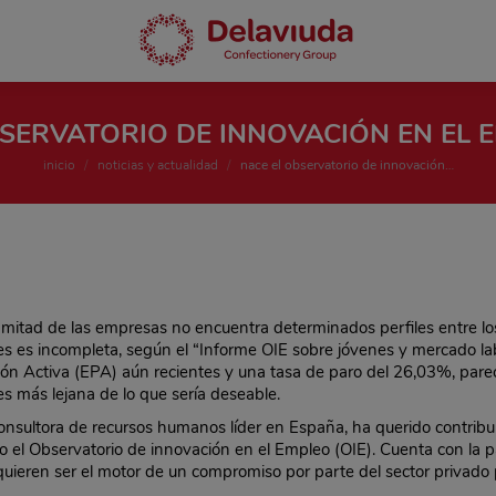
SERVATORIO DE INNOVACIÓN EN EL E
Estás aquí:
inicio
noticias y actualidad
nace el observatorio de innovación…
 mitad de las empresas no encuentra determinados perfiles entre los 
es es incompleta, según el “Informe OIE sobre jóvenes y mercado labo
ón Activa (EPA) aún recientes y una tasa de paro del 26,03%, parec
es más lejana de lo que sería deseable.
onsultora de recursos humanos líder en España, ha querido contribui
do el Observatorio de innovación en el Empleo (OIE). Cuenta con la
quieren ser el motor de un compromiso por parte del sector privado p