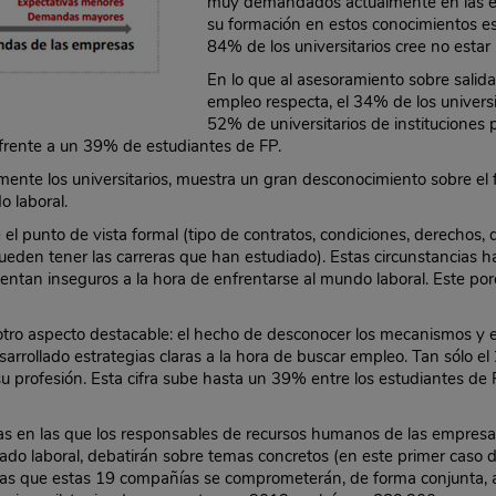
muy demandados actualmente en las e
su formación en estos conocimientos esp
84% de los universitarios cree no estar
En lo que al asesoramiento sobre salid
empleo respecta, el 34% de los universit
52% de universitarios de instituciones
frente a un 39% de estudiantes de FP.
lmente los universitarios, muestra un gran desconocimiento sobre el
o laboral.
 punto de vista formal (tipo de contratos, condiciones, derechos, d
 pueden tener las carreras que han estudiado). Estas circunstancias 
sientan inseguros a la hora de enfrentarse al mundo laboral. Este 
.
 otro aspecto destacable: el hecho de desconocer los mecanismos y 
sarrollado estrategias claras a la hora de buscar empleo. Tan sólo el
profesión. Esta cifra sube hasta un 39% entre los estudiantes de 
icas en las que los responsables de recursos humanos de las empres
ado laboral, debatirán sobre temas concretos (en este primer caso d
s que estas 19 compañías se comprometerán, de forma conjunta, a ll