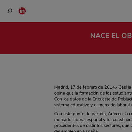
Buscar:
Linkedin
page
opens
NACE EL OB
in
new
window
Madrid, 17 de febrero de 2014.- Casi la
opina que la formación de los estudiant
Con los datos de la Encuesta de Poblaci
sistema educativo y el mercado laboral 
Con este punto de partida, Adecco, la c
mercado laboral español y ha constitui
procedentes de distintos sectores, que 
del empleo en España.