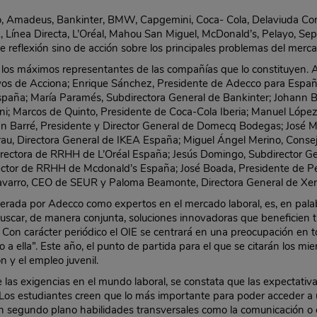
co, Amadeus, Bankinter, BMW, Capgemini, Coca- Cola, Delaviuda C
, Línea Directa, L’Oréal, Mahou San Miguel, McDonald’s, Pelayo, Se
 reflexión sino de acción sobre los principales problemas del merc
los máximos representantes de las compañías que lo constituyen. As
vos de Acciona; Enrique Sánchez, Presidente de Adecco para España
España; María Paramés, Subdirectora General de Bankinter; Johann 
i; Marcos de Quinto, Presidente de Coca-Cola Iberia; Manuel Lópe
an Barré, Presidente y Director General de Domecq Bodegas; José 
rau, Directora General de IKEA España; Miguel Ángel Merino, Conse
Directora de RRHH de L’Oréal España; Jesús Domingo, Subdirector
ctor de RRHH de Mcdonald’s España; José Boada, Presidente de Pela
avarro, CEO de SEUR y Paloma Beamonte, Directora General de Xer
, liderada por Adecco como expertos en el mercado laboral, es, en pa
uscar, de manera conjunta, soluciones innovadoras que beneficien 
. Con carácter periódico el OIE se centrará en una preocupación en t
o a ella”. Este año, el punto de partida para el que se citarán los 
n y el empleo juvenil.
re las exigencias en el mundo laboral, se constata que las expectati
 Los estudiantes creen que lo más importante para poder acceder a 
n segundo plano habilidades transversales como la comunicación o el