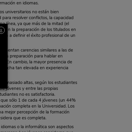
ormación en idiomas.
s universitarios no están bien
para resolver conflictos, la capacidad
sma línea, ya que más de la mitad (el
t en la preparación de los titulados en
X
an a definir el éxito profesional de un
presentan carencias similares a las de
menos preparación para hablar en
as. En cambio, la mayor presencia de
 brecha tan elevada en experiencia
demasiado altas, según los estudiantes
re jóvenes y entre las propias
udiantes no es satisfactoria.
n que sólo 1 de cada 4 jóvenes (un 44%
ación completa en la Universidad. Los
na mejor percepción de la formación
sidera que es completa.
 idiomas o la informática son aspectos