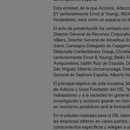
Esta entidad, de la que Acciona, Adec
EY (anteriormente Ernst & Young), IKEA
fundadores, nace como un espacio no de
El acto de presentación ha contado con 
Director General de Recursos Corporati
Villiers, Director General de Amadeus 
Garre, Consejero Delegado de Capgemin
Delaviuda Confectionery Group; Christi
(anteriormente Ernst & Young); Belén F
Aseguradora; Judith Ruiz de Esquide, 
San Miguel; Alberto Unzurrunzaga, Dire
General de Sephora España; Alberto N
El principal objetivo de esta iniciativa
de Adecco y Socio Fundador del OIE, “b
trabajadores y a la sociedad en general
investigación y acciones girarán en torn
en reuniones periódicas será la formació
En el estudio realizado para el OIE sob
las empresas difieren en varios puntos.
conocimientos específicos y relegan a u