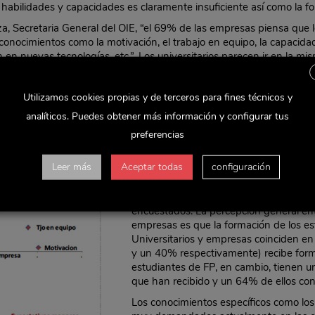
habilidades y capacidades es claramente insuficiente así como la f
, Secretaria General del OIE, “el 69% de las empresas piensa que lo
onocimientos como la motivación, el trabajo en equipo, la capacidad 
 en nuevas tecnologías, etc.”. Los universitarios parecen ir en la mi
s capacidades no es completa. Según las empresas, existe un défici
periencia/práctica), pero también en habilidades que a medio plazo v
Utilizamos cookies propias y de terceros para fines técnicos y
abilidades directivas, capacidad de negociación o comunicación, etc.
analíticos. Puedes obtener más información y configurar tus
Los titulados en Formación Profesional 
los universitarios, aunque tienen aún 
preferencias
público y menos conocimiento en idiom
prácticas en FP hace que no exista una
Leer más
Aceptar todas
configuración
práctica.
Las demandas del mercado laboral son 
encuestados. La percepción general ent
empresas es que la formación de los est
Universitarios y empresas coinciden e
y un 40% respectivamente) recibe form
estudiantes de FP, en cambio, tienen u
que han recibido y un 64% de ellos con
Los conocimientos específicos como los