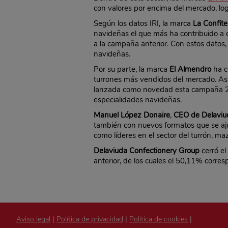
con valores por encima del mercado, lo
Según los datos IRI, la marca
La Confite
navideñas el que más ha contribuido a 
a la campaña anterior. Con estos datos,
navideñas.
Por su parte, la marca
El Almendro
ha c
turrones más vendidos del mercado. Asi
lanzada como novedad esta campaña 201
especialidades navideñas.
Manuel López Donaire
,
CEO de Delavi
también con nuevos formatos que se aju
como líderes en el sector del turrón, ma
Delaviuda Confectionery Group
cerró el
anterior, de los cuales el 50,11% corre
Aviso legal
|
Política de privacidad
|
Politica de cookies
|