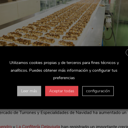
Utilizamos cookies propias y de terceros para fines técnicos y
analíticos. Puedes obtener más información y configurar tus
preferencias
Leer más
Aceptar todas
configuración
 la pasada Navidad ha sido una realidad. Así lo demuestran los res
mercado de Turrones y Especialidades de Navidad ha aumentado un
mendro
y
La Confitería Delaviuda
han registrado un importante creci