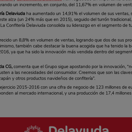
grando un incremento, en conjunto, del 11,67% en volumen de vent
ría Delaviuda
ha aumentado un 14,91% el volumen de sus ventas, s
este alza (un 24% más que en 2015), seguido del turrón tradicional
 La Confitería Delaviuda consolida su liderazgo en el segmento de tu
recido un 8,8% en volumen de ventas, logrando que dos de sus prod
mismo, también cabe destacar la buena acogida que ha tenido la b
6, ya que ha sido la innovación más vendida dentro del segmento 
uda CG,
comenta que el Grupo sigue apostando por la innovación, “n
sten a las necesidades del consumidor. Creemos que son las clave
zapán y otros productos navideños de confitería”.
 ejercicio 2015-2016 con una cifra de negocio de 123 millones de eu
sponden al mercado internacional, y una producción de 17,4 millones 