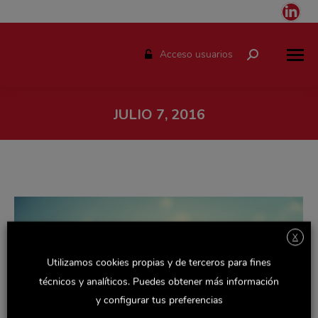
Link
pag
ope
Acceso usuarios
Buscar:
in
ne
win
JULIO 7, 2016
Estás aquí:
X
Utilizamos cookies propias y de terceros para fines
técnicos y analíticos. Puedes obtener más información
y configurar tus preferencias