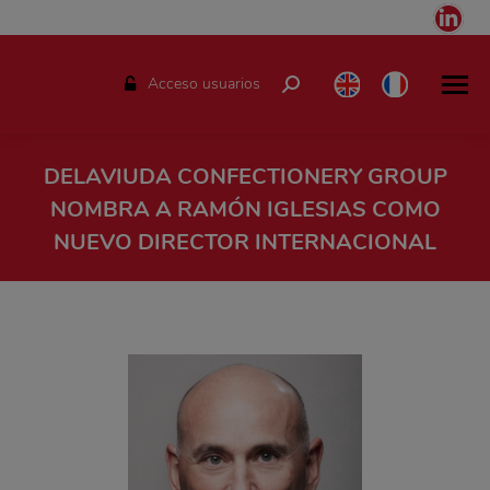
Link
pag
ope
Acceso usuarios
Buscar:
in
ne
win
DELAVIUDA CONFECTIONERY GROUP
NOMBRA A RAMÓN IGLESIAS COMO
NUEVO DIRECTOR INTERNACIONAL
Estás aquí: