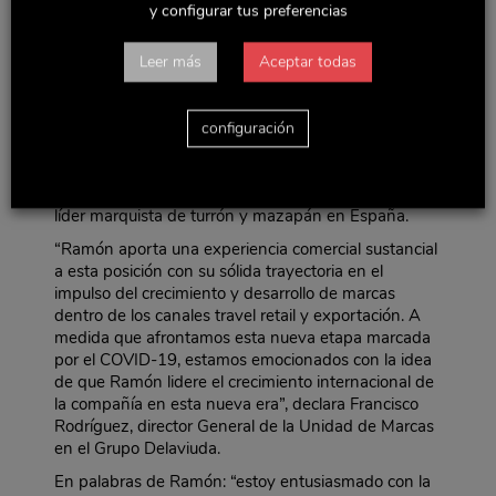
Chocolatier y la tabacalera JTI. Es reconocido a nivel
y configurar tus preferencias
internacional por su carrera de 14 años en la
chocolatera, donde ayudó a desarrollar la expansión
Leer más
Aceptar todas
internacional de la marca.
En su nuevo cargo, Ramón impulsará y ejecutará la
estrategia de expansión internacional para las
configuración
marcas
Delaviuda
y
El Almendro
, con el fin de
posicionar a
Delaviuda Confectionery Group
como
empresa de referencia internacional de confitería,
líder marquista de turrón y mazapán en España.
“Ramón aporta una experiencia comercial sustancial
a esta posición con su sólida trayectoria en el
impulso del crecimiento y desarrollo de marcas
dentro de los canales travel retail y exportación. A
medida que afrontamos esta nueva etapa marcada
por el COVID-19, estamos emocionados con la idea
de que Ramón lidere el crecimiento internacional de
la compañía en esta nueva era”, declara Francisco
Rodríguez, director General de la Unidad de Marcas
en el Grupo Delaviuda.
En palabras de Ramón: “estoy entusiasmado con la