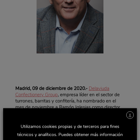
Madrid, 09 de diciembre de 2020.-
Delaviuda
Confectionery Group
, empresa líder en el sector de
turrones, barritas y confitería, ha nombrado en el
mes de noviembre a Ramón Iglesias como director
del departamento Internacional, bajo la
X
dependencia de su Unidad de Negocio de Marcas.
Utilizamos cookies propias y de terceros para fines
Ramón Iglesias cuenta con una larga trayectoria en
técnicos y analíticos. Puedes obtener más información
comercio internacional en compañías como Godiva