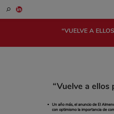
Buscar:
Linkedin
page
opens
“VUELVE A ELLO
in
new
window
“Vuelve a ellos
Un año más, el anuncio de El Almend
con optimismo la importancia de com