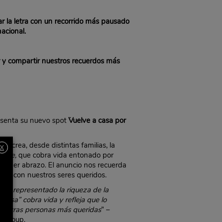
ar la letra con un recorrido más pausado
acional.
r y compartir nuestros recuerdos más
senta su nuevo spot
¨Vuelve a casa por
o recrea, desde distintas familias, la
X
jingle,
que cobra vida entonado por
rimer abrazo. El anuncio nos recuerda
les con nuestros seres queridos.
emos representado la riqueza de la
casa” cobra vida y refleja que lo
 nuestras personas más queridas
” –
y Group.