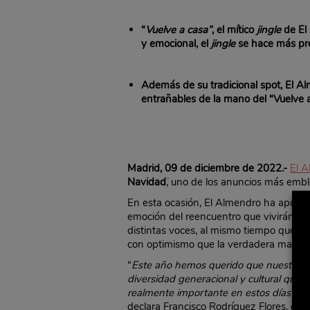
“
Vuelve a casa”
, el mítico
jingle
de El 
y emocional, el
jingle
se hace más pre
Además de su tradicional spot, El A
entrañables de la mano del “Vuelve a
Madrid, 09 de diciembre de 2022.-
El 
Navidad
¨, uno de los anuncios más emb
En esta ocasión, El Almendro ha aposta
emoción del reencuentro que vivirán lo
distintas voces, al mismo tiempo que s
con optimismo que la verdadera magia d
“
Este año hemos querido que nuestro trad
diversidad generacional y cultural que 
realmente importante en estos días de ce
declara Francisco Rodríguez Flores, dir