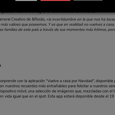
izado con la colaboración de la agencia independiente &Rosàs. En e
igitales, vídeo online digital y redes sociales de la marca.
General Creativo de &Rosàs, «
la incertidumbre en la que nos ha tocad
o más valioso que poseemos. Y es que en realidad no vuelves a casa, 
s familias de este país a través de sus momentos más íntimos, pero
o
orprende con la aplicación “Vuelve a casa por Navidad”, disponible
con nuestros recuerdos más entrañables para felicitar a nuestros sere
l dispositivo móvil, una selección de imágenes que, mezcladas con el 
 vida igual que en el spot. Esta app estará disponible desde el 19 