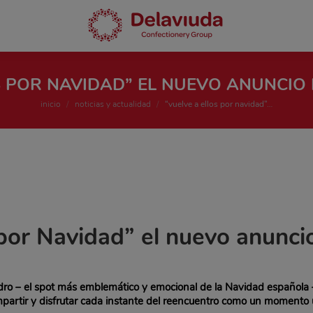
S POR NAVIDAD” EL NUEVO ANUNCIO
Estás aquí:
inicio
noticias y actualidad
“vuelve a ellos por navidad”…
 por Navidad” el nuevo anunci
ro – el spot más emblemático y emocional de la Navidad española 
partir y disfrutar cada instante del reencuentro como un momento ú