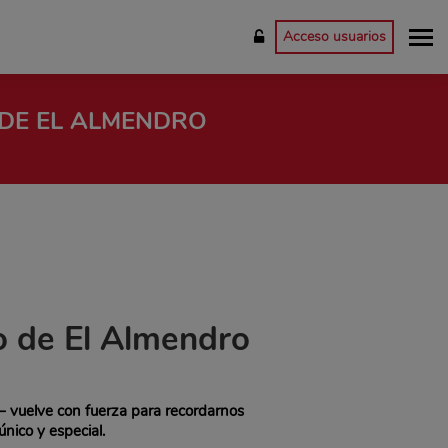
Acceso usuarios
 DE EL ALMENDRO
o de El Almendro
– vuelve con fuerza para recordarnos
nico y especial.