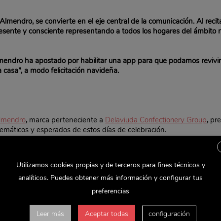
Almendro, se convierte en el eje central de la comunicación. Al recit
sente y consciente representando a todos los hogares del ámbito n
lmendro ha apostado por habilitar una app para que podamos revivi
 casa”, a modo felicitación navideña.
Almendro
,
marca perteneciente a
Delaviuda Confectionery Group
,
pre
lemáticos y esperados de estos días de celebración.
do por dar todo el protagonismo a su
jingle “Vuelve a Casa”.
Para ell
s hogares en los próximos días. Este año, destaca especialmente su
e muestran los momentos más entrañables que se suceden tras ese p
Utilizamos cookies propias y de terceros para fines técnicos y
e estos días reside en la alegría de compartir los momentos especia
analíticos. Puedes obtener más información y configurar tus
icional jingle sea el protagonista de nuestra historia. Para ello, h
preferencias
encontramos en los propios hogares. Con este spot nuestro “Vuelve a 
lebración es disfrutar de los instantes de alegría e ilusión junto a
Leer más
Aceptar todas
configuración
ector de estrategia comercial y marketing de Delaviuda Confectioner