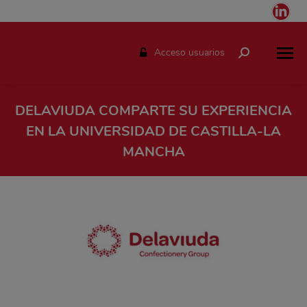
Link
pag
ope
Acceso usuarios
Buscar:
in
ne
win
DELAVIUDA COMPARTE SU EXPERIENCIA
EN LA UNIVERSIDAD DE CASTILLA-LA
MANCHA
Estás aquí: