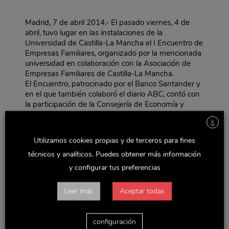
Madrid, 7 de abril 2014.- El pasado viernes, 4 de
abril, tuvo lugar en las instalaciones de la
Universidad de Castilla-La Mancha el I Encuentro de
Empresas Familiares, organizado por la mencionada
universidad en colaboración con la Asociación de
Empresas Familiares de Castilla-La Mancha.
El Encuentro, patrocinado por el Banco Santander y
en el que también colaboró el diario ABC, contó con
la participación de la Consejería de Economía y
Empleo de la Junta de Comunidades de Castilla La-
X
Mancha y de representantes de empresas
familiares, reuniendo a un centenar de empresarios
Utilizamos cookies propias y de terceros para fines
y estudiantes pertenecientes al área jurídico-social,
técnicos y analíticos. Puedes obtener más información
para debatir sobre los retos a los que han de
enfrentarse las empresas familiares, así como su
y configurar tus preferencias
preparación de cara al futuro.
El rector de la Universidad, D. Miguel Ángel Collado
Leer más
Aceptar todas
Yurrita, inauguró la sesión, que fue precedida por dos
conferencias – “La valoración de la empresa familiar
por las entidades financieras” y “Retos actuales de
configuración
las empresas familiares en España”-, así como por