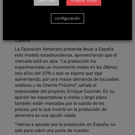
Leer más
Aceptar todas
producen en Estados Unidos: 900.000 toneladas en
la última cosecha, casi el 83% del total, según el
Instituto de Cultivadores de Almendra de California.
configuración
Australia, que está en pleno proceso de adopción del
modelo estadounidense, se ha convertido en pocos
años el segundo productor mundial, superando a
España.
La Operación Almendro pretende llevar a España
este modelo estadounidense, aprovechando que el
mercado está en alza. “La producción ha
experimentado un incremento medio en los últimos
seis años del 10% y que se espera que siga
aumentando, por una mayor demanda de los países
asiáticos y de Oriente Próximo”, señala el
responsable del proyecto, Enrique Guzmán. En su
opinión las expectativas a medio y largo plazo
también están marcadas por la subida de los
precios, por lo que invertir en la producción de
almendra es una opción viable.
“Vamos a apostar por la producción en España, no
solo para cubrir una parte de nuestro