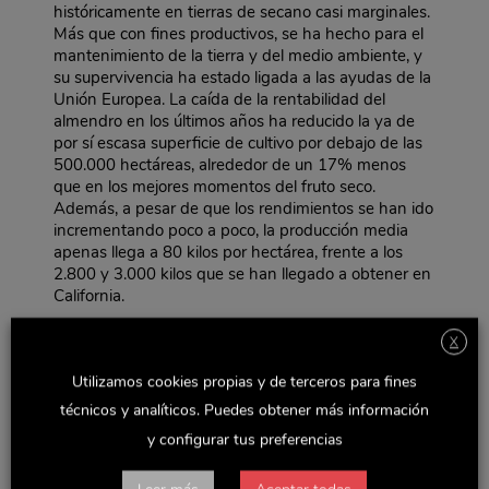
históricamente en tierras de secano casi marginales.
Más que con fines productivos, se ha hecho para el
mantenimiento de la tierra y del medio ambiente, y
su supervivencia ha estado ligada a las ayudas de la
Unión Europea. La caída de la rentabilidad del
almendro en los últimos años ha reducido la ya de
por sí escasa superficie de cultivo por debajo de las
500.000 hectáreas, alrededor de un 17% menos
que en los mejores momentos del fruto seco.
Además, a pesar de que los rendimientos se han ido
incrementando poco a poco, la producción media
apenas llega a 80 kilos por hectárea, frente a los
2.800 y 3.000 kilos que se han llegado a obtener en
California.
En este estado de EE UU es donde se pone en
X
práctica el nuevo modelo de cultivo del fruto seco,
basado en explotaciones intensivas y siempre de
Utilizamos cookies propias y de terceros para fines
regadío. La superficie dedicada al almendro en
técnicos y analíticos. Puedes obtener más información
California se ha incrementado un 50% en los últimos
años, hasta alcanzar las 350.000 hectáreas. Gracias
y configurar tus preferencias
a esa expansión, la abrumadora mayoría de las
almendras que se consumen en el mundo se