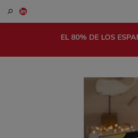
Buscar:
Linkedin
page
opens
EL 80% DE LOS ESP
in
new
window