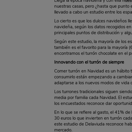
Llega la época navideña y con ella nues
nuestras casas, pero ¿hasta que punto e
llevado a cabo un estudio entre los es
Lo cierto es que los dulces navideños l
navideña, según los datos recogidos en
principales puntos de distribución y alg
Según este estudio, la mayoría de los e
también es el favorito para la mayoría 
encontramos el turrón chocolate en el p
Innovando con el turrón de siempre
Comer turrón en Navidad es un hábito 
consumirlo están empezando a cambiar.
adaptarse a los nuevos modos de vida d
Los turrones tradicionales siguen siend
media por familia cada Navidad. El estu
los encuestados reconoce dar oportunid
En lo que se refiere al gasto, el 41% d
30 euros lo que invierten en turrón cad
este estudio de Delaviuda reconoce hab
mercado.