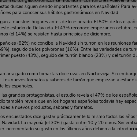
tros hábitos gastronómicos se modifican. Los turrones vuelven a lo
stos dulces siguen siendo importantes para los españoles? Para ave
pañoles para conocer sus hábitos gastronómicos en Navidad.
legan a nuestros hogares antes de lo esperado. El 80% de los españ
 este estudio de Delaviuda. El 43% reconoce empezar en octubre, cu
unos (el 14%) se resisten hasta principios de diciembre.
spañoles (82%) no concibe la Navidad sin turrón en las reuniones f
(69%), seguido de los polvorones (16%). Entre las variedades de tur
rimer puesto (43%), seguido del turrón blando (23%) y del turrón d
tan arraigado como tomar las doce uvas en Nochevieja. Sin embarg
 Los nuevos formatos y sabores de turrón que empiezan a estar dis
e los españoles.
o las grandes protagonistas, el estudio revela el 47% de los españo
dio también revela que en los hogares españoles todavía hay espacio
ades a nuevos productos, sabores y formatos.
e los encuestados dice gastar prácticamente lo mismo todos los año
a Navidad. La mayoría (el 30%) gasta entre 10 y 20 euros. Sin emba
er incrementado su gasto en los últimos años debido a la introducc