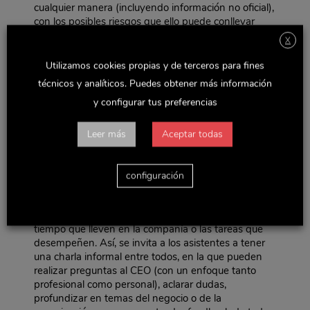
cualquier manera (incluyendo información no oficial),
con los posibles riesgos que ello puede conllevar
para la imagen de la compañía a nivel interno.
X
En Delaviuda CG estamos convencidos de que la
Utilizamos cookies propias y de terceros para fines
comunicación debe ser uno de los pilares sobre los
técnicos y analíticos. Puedes obtener más información
que nos asentemos, y por ello hemos iniciado
nuestro ejercicio 2017/2018 creando una nueva
y configurar tus preferencias
acción comunicativa, denominada “Café con el CEO”,
para fomentar una comunicación interna más
Leer más
Aceptar todas
cercana, que alcance a todos los niveles de la
empresa.
Nuestros “Cafés con el CEO” son espacios de
configuración
intercambio entre nuestro CEO, Manuel López
Donaire, y algunas personas que forman parte de la
empresa, independientemente de su formación, el
tiempo que lleven en la compañía o las tareas que
desempeñen. Así, se invita a los asistentes a tener
una charla informal entre todos, en la que pueden
realizar preguntas al CEO (con un enfoque tanto
profesional como personal), aclarar dudas,
profundizar en temas del negocio o de la