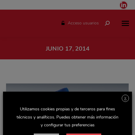
Link
pag
ope
Acceso usuarios
Buscar:
in
ne
win
JUNIO 17, 2014
Estás aquí:
X
Utilizamos cookies propias y de terceros para fines
técnicos y analíticos. Puedes obtener más información
y configurar tus preferencias