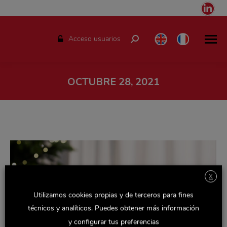
Link
pag
ope
Acceso usuarios
Buscar:
in
ne
win
OCTUBRE 28, 2021
Estás aquí:
X
Utilizamos cookies propias y de terceros para fines
técnicos y analíticos. Puedes obtener más información
y configurar tus preferencias