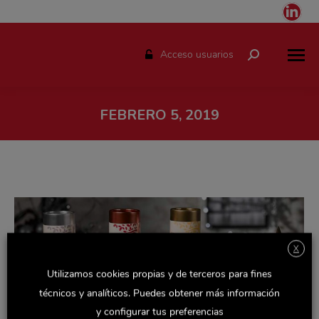
Link
pag
ope
Acceso usuarios
Buscar:
in
ne
win
FEBRERO 5, 2019
Estás aquí:
X
Utilizamos cookies propias y de terceros para fines
técnicos y analíticos. Puedes obtener más información
y configurar tus preferencias