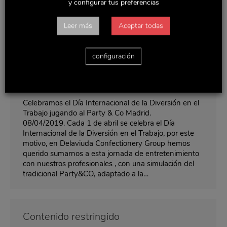
y configurar tus preferencias
“Construyendo un mundo más saludable” Sueño y
descanso efectivo Ver campañaVolver atrás
Leer más
Aceptar todas
configuración
Contenido restringido
Sin categoría
Por
Delaviuda
febrero 9, 2019
Celebramos el Día Internacional de la Diversión en el
Trabajo jugando al Party & Co Madrid.
08/04/2019. Cada 1 de abril se celebra el Día
Internacional de la Diversión en el Trabajo, por este
motivo, en Delaviuda Confectionery Group hemos
querido sumarnos a esta jornada de entretenimiento
con nuestros profesionales , con una simulación del
tradicional Party&CO, adaptado a la…
Contenido restringido