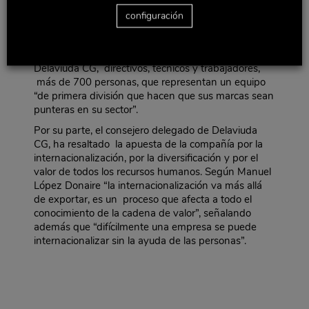
reside en la diversificación y en que saben
configuración
adaptarse y anticiparse al mercado y producir
artículos para todos públicos”. También ha
destacado la importancia de toda la plantilla de
Delaviuda CG, directivos, técnicos y trabajadores,
más de 700 personas, que representan un equipo
“de primera división que hacen que sus marcas sean
punteras en su sector”.
Por su parte, el consejero delegado de Delaviuda
CG, ha resaltado la apuesta de la compañía por la
internacionalización, por la diversificación y por el
valor de todos los recursos humanos. Según Manuel
López Donaire “la internacionalización va más allá
de exportar, es un proceso que afecta a todo el
conocimiento de la cadena de valor”, señalando
además que “difícilmente una empresa se puede
internacionalizar sin la ayuda de las personas”.