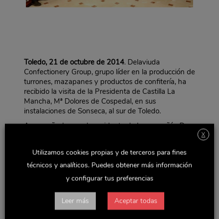
Toledo, 21 de octubre de 2014
. Delaviuda
Confectionery Group, grupo líder en la producción de
turrones, mazapanes y productos de confitería, ha
recibido la visita de la Presidenta de Castilla La
Mancha, Mª Dolores de Cospedal, en sus
instalaciones de Sonseca, al sur de Toledo.
Acompañada por el presidente de la compañía, D.
X
Alfredo López Rojas y su hijo D. Manuel López
Donaire, actual consejero delegado de Delaviuda CG
Utilizamos cookies propias y de terceros para fines
y tercera generación a cargo de la gestión del grupo,
la presidenta autonómica ha recorrido la fábrica de
técnicos y analíticos. Puedes obtener más información
producción, donde le han mostrado los procesos de
y configurar tus preferencias
elaboración de algunos de los productos más típicos
como turrón o mazapanes.
Leer más
Aceptar todas
María Dolores de Cospedal ha señalado que “el valor
añadido de empresas de la región como Delaviuda