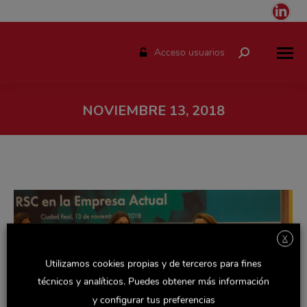
Link
pag
ope
Acceso usuarios
Buscar:
in
ne
win
NOVIEMBRE 13, 2018
Estás aquí:
X
Utilizamos cookies propias y de terceros para fines
técnicos y analíticos. Puedes obtener más información
y configurar tus preferencias