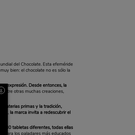
Mundial del Chocolate. Esta efeméride
uy bien: el chocolate no es sólo la
ima expresión. Desde entonces, la
X
s
, entre otras muchas creaciones,
materias primas y la tradición,
ecial,
la marca invita a redescubrir el
 30 tabletas diferentes, todas ellas
os para los paladares más educados