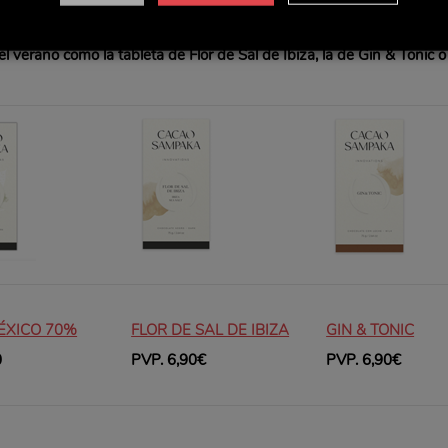
Camerún 70%, producidas con cacao procedente de plantaciones mu
rmite destacar el sabor y aromas del grano, hasta
elaboraciones qu
el verano como la tableta de Flor de Sal de Ibiza, la de Gin & Tonic 
ÉXICO 70%
FLOR DE SAL DE IBIZA
GIN & TONIC
0
PVP. 6,90€
PVP. 6,90€