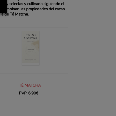
y selectas y cultivado siguiendo el
e combinan las propiedades del cacao
o la de Té Matcha
.
TÉ MATCHA
PVP. 6,90€