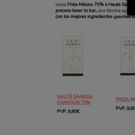
como
Frida México 70% o Haute Sanaga 
proceso bean to bar,
una técnica que pe
con los mejores ingredientes
gourmet
d
HAUTE SANAGA
FRIDA M
CAMERÚN 70%
PVP. 9,9
PVP. 9,90€