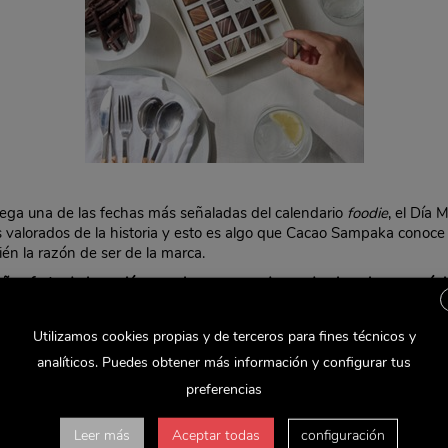
lega una de las fechas más señaladas del calendario
foodie
, el Día 
valorados de la historia y esto es algo que Cacao Sampaka conoce m
én la razón de ser de la marca.
os fruto de la pasión por el cacao y su deseo de elevarlo a su máx
ao en todo tipo de productos: tabletas, grageas, bombones o figura
 a la altura de los paladares más exigentes.
Utilizamos cookies propias y de terceros para fines técnicos y
stimonio de la dedicación a la calidad, la búsqueda de las mejores 
analíticos. Puedes obtener más información y configurar tus
as nuevas tendencias gastronómicas
. Por ello, en esta fecha tan esp
preferencias
últimos días del verano con el mejor cacao.
de sus vacaciones en el mes de septiembre
Cacao Sampaka cuenta con
Leer más
Aceptar todas
configuración
or
. Entre sus variedades podemos descubrir desde sabores diseñad