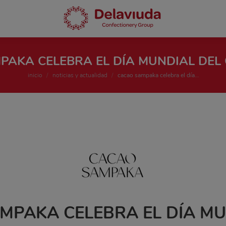
PAKA CELEBRA EL DÍA MUNDIAL DEL
Estás aquí:
inicio
noticias y actualidad
cacao sampaka celebra el día…
MPAKA CELEBRA EL DÍA MU