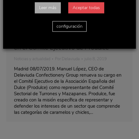
Leer más
Aceptar todas
configuración
Manuel López, CEO de Delaviuda
Confectionery Group renueva su cargo
en el Comité Ejecutivo de Produlce
Noticias y actualidad
Por
Delaviuda
julio 8, 2019
Madrid 08/07/2019. Manuel López, CEO de
Delaviuda Confectionery Group renueva su cargo en
el Comité Ejecutivo de la Asociación Española del
Dulce (Produlce) como representante del Comité
Sectorial de Turrones y Mazapanes. Produlce, fue
creado con la misión específica de representar y
defender los intereses de un sector que comprende
las categorías de caramelos y chicles,…