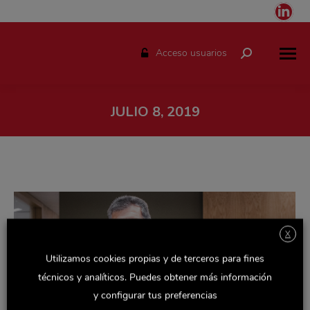
Link
pag
ope
Acceso usuarios
Buscar:
in
ne
win
JULIO 8, 2019
Estás aquí:
X
Utilizamos cookies propias y de terceros para fines
técnicos y analíticos. Puedes obtener más información
y configurar tus preferencias