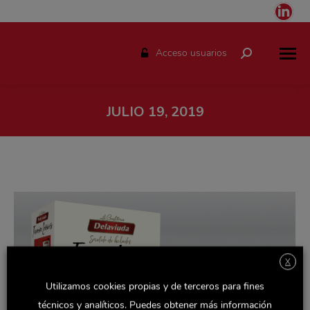
Link
pag
ope
Acceso usuarios
Buscar:
in
ne
win
JULIO 19, 2019
Estás aquí:
X
Utilizamos cookies propias y de terceros para fines
técnicos y analíticos. Puedes obtener más información