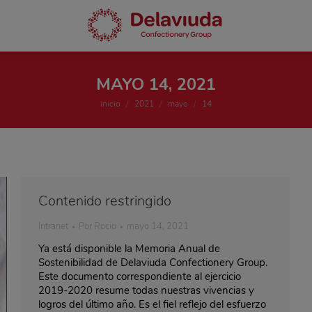
MAYO 14, 2021
Estás aquí:
inicio
2021
mayo
14
Contenido restringido
Intranet
Por
Rocio
mayo 14, 2021
Ya está disponible la Memoria Anual de
Sostenibilidad de Delaviuda Confectionery Group.
Este documento correspondiente al ejercicio
2019-2020 resume todas nuestras vivencias y
logros del último año. Es el fiel reflejo del esfuerzo