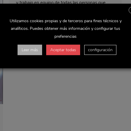
y trabajo en equipo de todas las personas que
forman parte del Grupo Delaviuda. ¡Muchas
gracias a todos! Confiamos en que disfrutéis de
su…
Utilizamos cookies propias y de terceros para fines técnicos y
analíticos. Puedes obtener más información y configurar tus
preferencias
Leer más
Aceptar todas
configuración