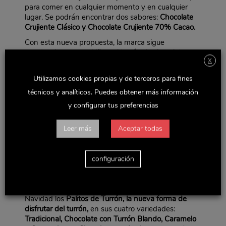
para comer en cualquier momento y en cualquier
lugar. Se podrán encontrar dos sabores:
Chocolate
Crujiente Clásico y Chocolate Crujiente 70% Cacao.
Con esta nueva propuesta, la marca sigue
apostando por snackificar el turrón de chocolate
X
crujiente ofreciendo una gran
conveniencia
.
“Se trata de formatos únicos en el mercado,
Utilizamos cookies propias y de terceros para fines
envasados individualmente y perfectos para facilitar
técnicos y analíticos. Puedes obtener más información
y hacer más conveniente su consumo”, afirma
y configurar tus preferencias
Francisco Rodríguez Flores
, director general de
Marcas en Delaviuda Confectionery Group.
Leer más
Aceptar todas
Asimismo, El Almendro sigue apostando por sus
referencias más innovadoras -los
Palitos de Turrón
y
los
Bites de Turrón de chocolate
–
que destacarán
configuración
un año más en el lineal al tratarse de propuestas
muy disruptivas de consumo.
Los consumidores volverán a encontrar esta
Navidad los
Palitos de Turrón, la nueva forma de
disfrutar del turrón,
en sus cuatro variedades:
Tradicional, Chocolate con Turrón Blando, Caramelo