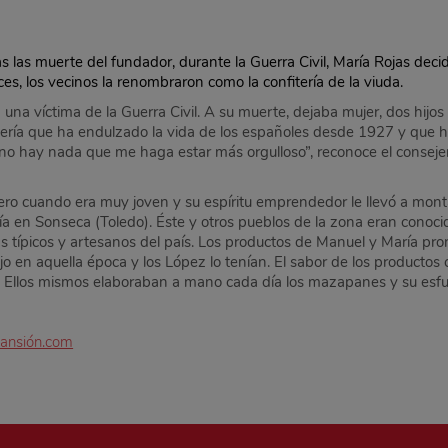
s las muerte del fundador, durante la Guerra Civil, María Rojas decid
s, los vecinos la renombraron como la confitería de la viuda.
na víctima de la Guerra Civil. A su muerte, dejaba mujer, dos hijos 
tería que ha endulzado la vida de los españoles desde 1927 y que h
 no hay nada que me haga estar más orgulloso”, reconoce el consej
ero cuando era muy joven y su espíritu emprendedor le llevó a mont
ría en Sonseca (Toledo). Éste y otros pueblos de la zona eran con
ás típicos y artesanos del país. Los productos de Manuel y María pro
ujo en aquella época y los López lo tenían. El sabor de los producto
cer. Ellos mismos elaboraban a mano cada día los mazapanes y su e
ansión.com