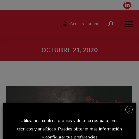
Link
pag
ope
Acceso usuarios
Buscar:
in
ne
win
OCTUBRE 21, 2020
Estás aquí:
X
Utilizamos cookies propias y de terceros para fines
técnicos y analíticos. Puedes obtener más información
y configurar tus preferencias