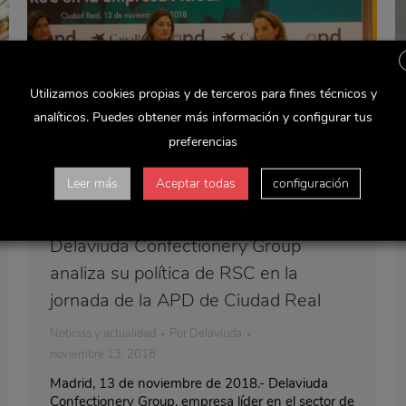
Utilizamos cookies propias y de terceros para fines técnicos y
analíticos. Puedes obtener más información y configurar tus
preferencias
Leer más
Aceptar todas
configuración
Delaviuda Confectionery Group
analiza su política de RSC en la
jornada de la APD de Ciudad Real
Noticias y actualidad
Por
Delaviuda
noviembre 13, 2018
Madrid, 13 de noviembre de 2018.- Delaviuda
Confectionery Group, empresa líder en el sector de