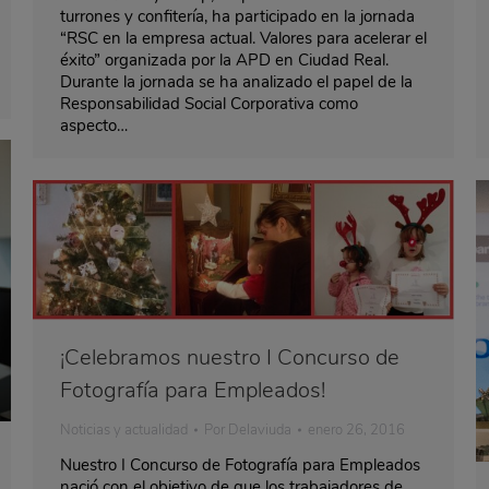
turrones y confitería, ha participado en la jornada
“RSC en la empresa actual. Valores para acelerar el
éxito” organizada por la APD en Ciudad Real.
Durante la jornada se ha analizado el papel de la
Responsabilidad Social Corporativa como
aspecto…
¡Celebramos nuestro I Concurso de
Fotografía para Empleados!
Noticias y actualidad
Por
Delaviuda
enero 26, 2016
Nuestro I Concurso de Fotografía para Empleados
nació con el objetivo de que los trabajadores de