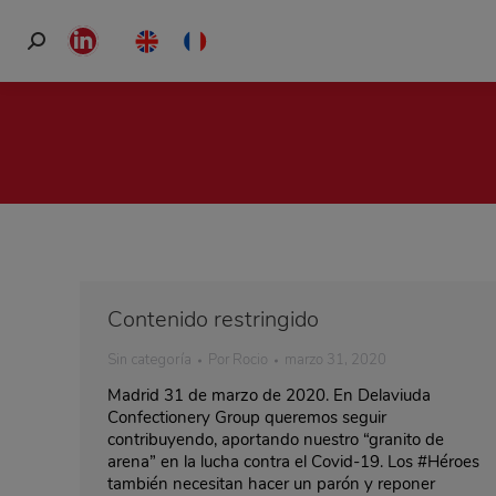
Buscar:
Linkedin
page
opens
in
new
window
Contenido restringido
Sin categoría
Por
Rocio
marzo 31, 2020
Madrid 31 de marzo de 2020. En Delaviuda
Confectionery Group queremos seguir
contribuyendo, aportando nuestro “granito de
arena” en la lucha contra el Covid-19. Los #Héroes
también necesitan hacer un parón y reponer