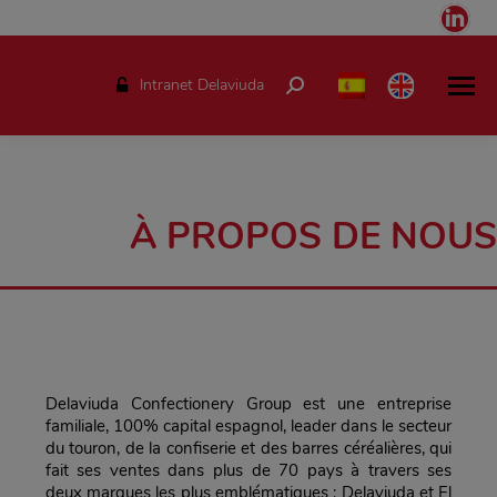
Link
pag
ope
Intranet Delaviuda
Search:
in
ne
win
À PROPOS DE NOUS
Delaviuda Confectionery Group est une entreprise
familiale, 100% capital espagnol, leader dans le secteur
du touron, de la confiserie et des barres céréalières, qui
fait ses ventes dans plus de 70 pays à travers ses
deux marques les plus emblématiques : Delaviuda et El