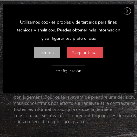
X
Utilizamos cookies propias y de terceros para fines
NOS VALEURS
técnicos y analíticos. Puedes obtener más información
y configurar tus preferencias
Les valeurs de Delaviuda Confectionery Group se déclinent
comme suit :
Leer más
Aceptar todas
configuración
PRUDENCE
Nous préconisons de prendre des décisions avec sagesse et
bon jugement. Pour ce faire, avant de prendre une décision,
nous concentrons nos efforts sur l’analyse et le contraste de
toutes les informations jusqu’à ce que la dernière
conséquence soit évaluée, en prenant toujours des décisions
dans un seuil de risques acceptables.