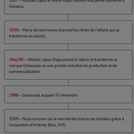
1927
– Manuel López et María Rojas ouvrent une petite confiserie à
Sonseca.
1939
– Maria devient veuve et prend les rênes de l’affaire qui se
transforme en succès
Años 90
– Alfredo López Rojas prend la relève et transforme la
marque Delaviuda en une grande industrie de production et de
commercialisation.
1996
– Delaviuda acquiert El Almendro.
2009
– Nous arrivons sur le marché des barres de céréales grâce à
l’acquisition d’Artenay Bars, SAS.