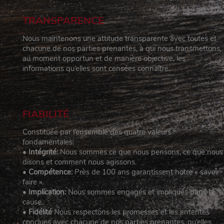
TRANSPARENCE
Nous maintenons une attitude transparente avec toutes et
chacune de nos parties prenantes, à qui nous transmettons,
au moment opportun et de manière objective, les
informations qu’elles sont censées connaître.
FIABILITÉ
Constituée par l’ensemble des quatre valeurs
fondamentales:
•
Intégrité:
Nous sommes ce que nous pensons, ce que nous
disons et comment nous agissons.
•
Compétence:
Près de 100 ans garantissent notre « savoir-
faire ».
•
Implication:
Nous sommes engagés et impliqués dans la
cause.
•
Fidélité
Nous respectons les promesses et les ententes
conclues avec chacune de nos parties prenantes, qu’elles