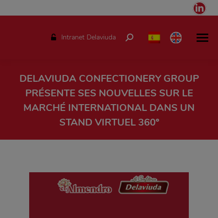
Link
pag
ope
Intranet Delaviuda
Search:
in
ne
win
DELAVIUDA CONFECTIONERY GROUP
PRÉSENTE SES NOUVELLES SUR LE
MARCHÉ INTERNATIONAL DANS UN
STAND VIRTUEL 360º
Vous êtes ici :