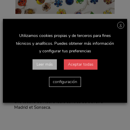
X
Utilizamos cookies propias y de terceros para fines
técnicos y analíticos. Puedes obtener más información
Un an de plus, delaviuda Confectionery Group, a
y configurar tus preferencias
organisé un Atelier de Décoration pour enfants
destiné aux enfants des personnes qui composent
le Groupe dans le but de partager ensemble l’illusion
Leer más
Aceptar todas
de ces dates de Noel.
L’activité a été réalisée dans les installations de
configuración
Sonseca, où plus de 30 petits artistes ont pu libérer
leur imagination et leur créativité, créant et décorant
différentes figures de Noel qui serviront à donner
une touche de Noel à leurs centres de travail à
Madrid et Sonseca.