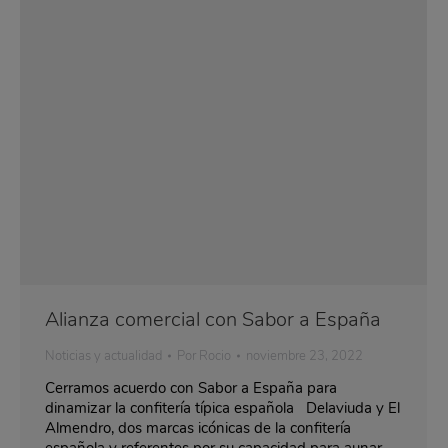
Alianza comercial con Sabor a España
Noticias y actualidad
Por
Rocio
noviembre 23, 2022
Cerramos acuerdo con Sabor a España para
dinamizar la confitería típica española Delaviuda y El
Almendro, dos marcas icónicas de la confitería
española y referentes por su capacidad para aunar