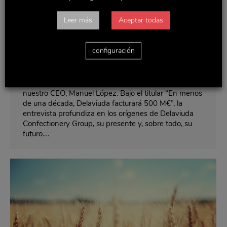
“En menos de una década, Delaviuda
Leer más
Aceptar todas
facturará 500 M€”
Noticias y actualidad
Por
Delaviuda
abril 5, 2017
configuración
Alimarket, medio líder en generación de contenidos
de información económico-sectorial en España, ha
publicado en su edición de marzo una entrevista con
nuestro CEO, Manuel López. Bajo el titular “En menos
de una década, Delaviuda facturará 500 M€”, la
entrevista profundiza en los orígenes de Delaviuda
Confectionery Group, su presente y, sobre todo, su
futuro.…