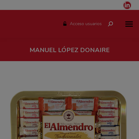
Link
pag
ope
Acceso usuarios
Buscar:
in
ne
win
MANUEL LÓPEZ DONAIRE
Estás aquí: