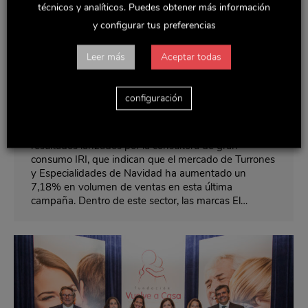
El Almendro y La Confitería Delaviuda
técnicos y analíticos. Puedes obtener más información
y configurar tus preferencias
continúan creciendo, registrando un
aumento del 11,6% en volumen de
Leer más
Aceptar todas
ventas
Noticias y actualidad
Por
Delaviuda
febrero 7, 2017
configuración
El incremento del consumo previsto para la pasada
Navidad ha sido una realidad. Así lo demuestran los
resultados lanzados por la consultora de gran
consumo IRI, que indican que el mercado de Turrones
y Especialidades de Navidad ha aumentado un
7,18% en volumen de ventas en esta última
campaña. Dentro de este sector, las marcas El…