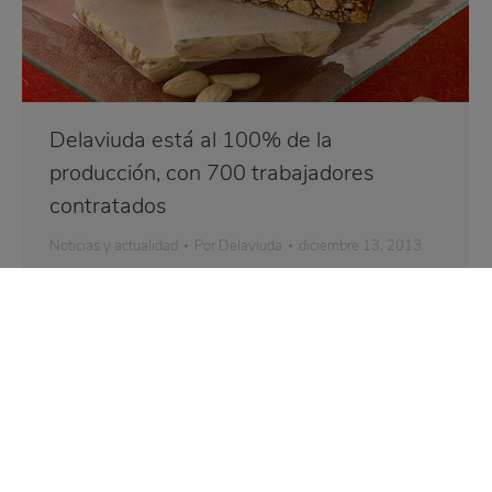
Delaviuda está al 100% de la
producción, con 700 trabajadores
contratados
Noticias y actualidad
Por
Delaviuda
diciembre 13, 2013
Alrededor de 700 personas trabajan estos días «al
cien por cien» en la producción de turrones y
chocolates de la empresa Delaviuda, que espera
pedidos similares a los de otros años en las tiendas
pero un descenso en el canal de las cestas
navideñas, como viene ocurriendo en los dos últimos
años.. Estos datos los…