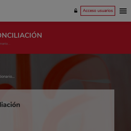
Acceso usuarios
ONCILIACIÓN
onario…
tionario…
liación