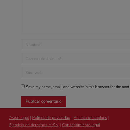
Nombre *
Correo electrónico *
Sitio web
Save my name, email, and website in this browser for the next
Publicar comentario
Aviso legal
|
Política de privacidad
|
Politica de cookies
|
Ejercicio de derechos ArSol
|
Consentimiento legal