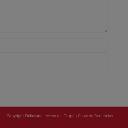
Copyright Delaviuda |
Webs del Grupo
|
Canal de Denuncias