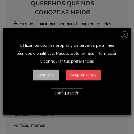
QUEREMOS QUE NOS
CONOZCAS MEJOR
Éste es un espacio pensado para ti, para que puedas
descubrir todas nuestras novedades y noticias de
X
interés, así como tener a tu alcance un ARCHIVO
Utilizamos cookies propias y de terceros para fines
con toda la información corporativa que puedas
técnicos y analíticos. Puedes obtener más información
necesitar consultar.
y configurar tus preferencias
Leer más
Aceptar todas
SOBRE NOSOTROS
configuración
Manual de Bienvenida
Políticas Internas