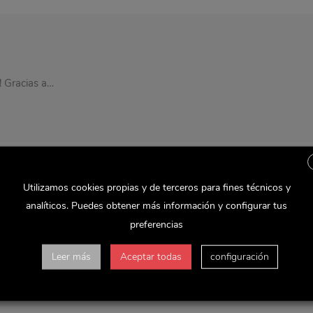
! Gracias a…
Utilizamos cookies propias y de terceros para fines técnicos y
analíticos. Puedes obtener más información y configurar tus
preferencias
e firmado por Delaviuda Confectionery Group,…
Leer más
Aceptar todas
configuración