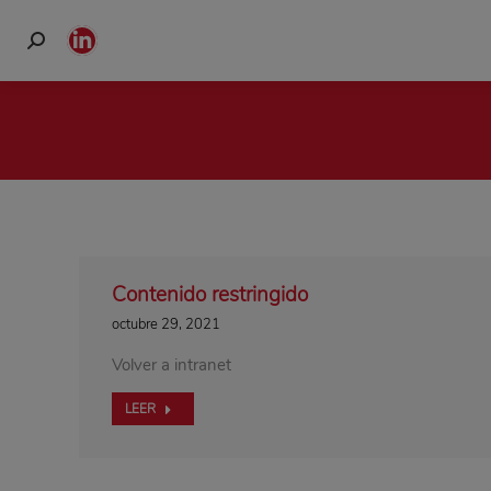
Buscar:
Linkedin
page
opens
in
new
window
Contenido restringido
octubre 29, 2021
Volver a intranet
LEER