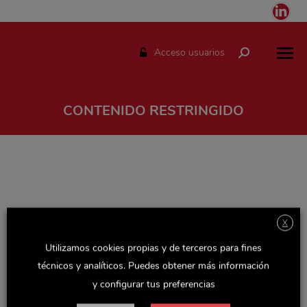
Link
pag
ope
Acceso usuarios
Buscar:
in
ne
win
CONTENIDO RESTRINGIDO
Estás aquí:
X
Utilizamos cookies propias y de terceros para fines
técnicos y analíticos. Puedes obtener más información
y configurar tus preferencias
Espacio solo disponible para el personal de Delaviuda.