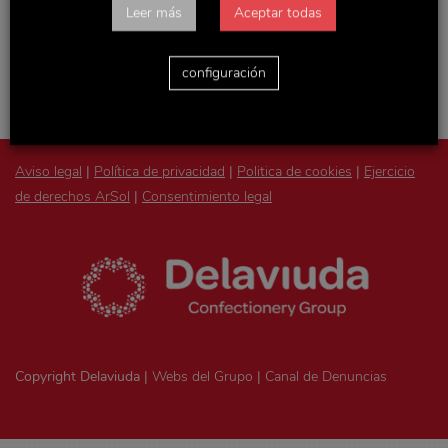
Accede con tu usuario y podrás consultar todas las
Leer más
Aceptar todas
novedades de la empresa, actualizaciones de Recursos
Humanos y otras noticias y documentos de interés.
configuración
Aviso legal
|
Política de privacidad
|
Politica de cookies
|
Ejercicio
de derechos ArSol
|
Consentimiento legal
Copyright Delaviuda |
Webs del Grupo
|
Canal de Denuncias