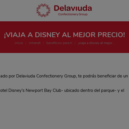
¡VIAJA A DISNEY AL MEJOR PRECIO!
Estás aquí:
inicio
intranet
beneficios para ti
¡viaja a disney al mejor…
mado por Delaviuda Confectionery Group, te podrás beneficiar de un
Hotel Disney’s Newport Bay Club- ubicado dentro del parque- y el