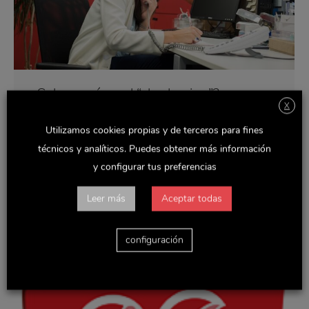
¿Sabes qué es el “shadowing”?
X
Noticias y actualidad
Por
Delaviuda
septiembre 4, 2015
Utilizamos cookies propias y de terceros para fines
El «shadowing» es una iniciativa que ha puesto en
técnicos y analíticos. Puedes obtener más información
marcha el Observatorio de Innovación en el Empleo,
y configurar tus preferencias
OIE, y que consiste en que estudiantes universitarios
y de máster pasen una jornada laboral siendo «la
sombra» de los directivos de diversos departamentos.
Leer más
Aceptar todas
En Delaviuda Confectionery Group, como miembros
del OIE, quisimos sumarnos a esta interesante
práctica…
configuración