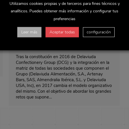
Utilizamos cookies propias y de terceros para fines técnicos y
analíticos. Puedes obtener más información y configurar tus
preferencias
Delaviuda CG inicia un nuevo proceso
Leer más
Aceptar todas
configuración
de transformación y sostenibilidad
Noticias y actualidad
Por
Delaviuda
enero 17, 2017
Tras la constitución en 2016 de Delaviuda
Confectionery Group (DCG) y la integración en la
matriz de todas las sociedades que componen el
Grupo (Delaviuda Alimentación, S.A., Artenay
Bars, SAS, Almendralia Ibérica, S.L. y Delaviuda
USA, Inc), en 2017 cambia el modelo organizativo
del mismo. Con el objetivo de abordar los grandes
retos que supone…