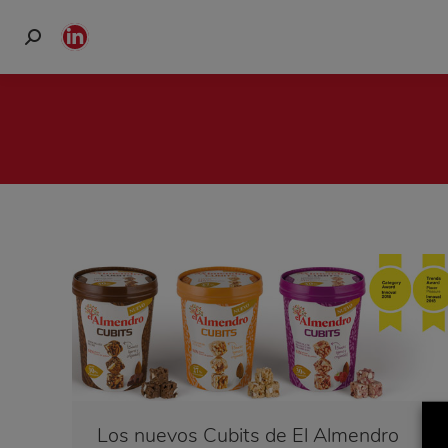
Buscar:
Linkedin
page
opens
in
new
window
Los nuevos Cubits de El Almendro