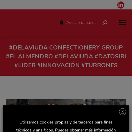
Link
pag
ope
Acceso usuarios
Buscar:
in
ne
win
#DELAVIUDA CONFECTIONERY GROUP
#EL ALMENDRO #DELAVIUDA #DATOSIRI
#LIDER #INNOVACIÓN #TURRONES
Estás aquí:
X
Utilizamos cookies propias y de terceros para fines
técnicos y analíticos. Puedes obtener más información