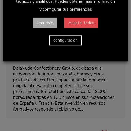
técnicos y analíticos. Puedes obtener más información
y configurar tus preferencias
Leer más
Aceptar todas
Delaviuda CG ha aumentado un 37% la
inversión en la formación de sus
configuración
profesionales
Noticias y actualidad
Por
Rocio
noviembre 11, 2019
Delaviuda Confectionery Group, dedicada a la
elaboración de turrón, mazapán, barras y otros
productos de confitería apuesta por la formación
dirigida al desarrollo competencial de sus
profesionales. En total han sido cerca de 18.000
horas, repartidas en 105 cursos en sus instalaciones
de España y Francia. Esta inversión en recursos
formativos responde al objetivo de…