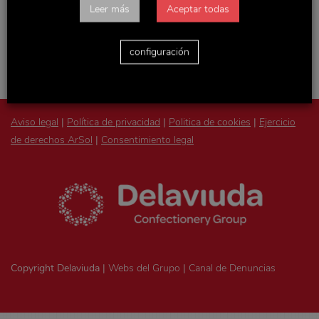
Accede con tu usuario y podrás consultar todas las
Leer más
Aceptar todas
novedades de la empresa, actualizaciones de Recursos
Humanos y otras noticias y documentos de interés.
configuración
Aviso legal
|
Política de privacidad
|
Politica de cookies
|
Ejercicio
de derechos ArSol
|
Consentimiento legal
Copyright Delaviuda |
Webs del Grupo
|
Canal de Denuncias