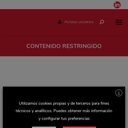
Link
pag
ope
Acceso usuarios
Buscar:
in
ne
win
CONTENIDO RESTRINGIDO
Estás aquí:
X
Utilizamos cookies propias y de terceros para fines
técnicos y analíticos. Puedes obtener más información
y configurar tus preferencias
Espacio solo disponible para el personal de Delaviuda.