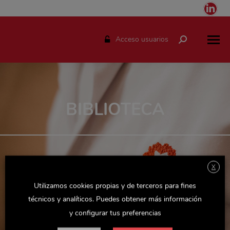
Link
pag
ope
Acceso usuarios
Buscar:
in
ne
win
BIBLIOTECA
X
Utilizamos cookies propias y de terceros para fines
técnicos y analíticos. Puedes obtener más información
y configurar tus preferencias
Cargar más