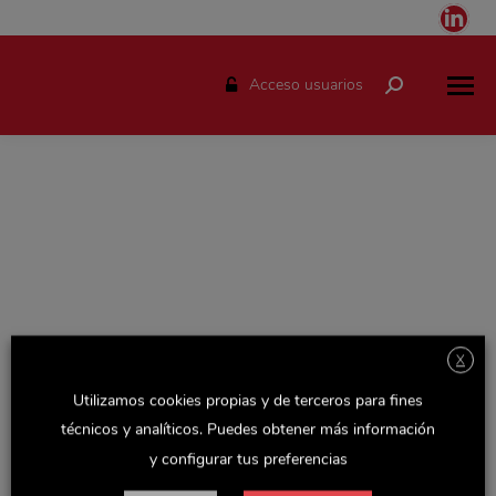
Link
pag
ope
Acceso usuarios
Buscar:
in
ne
win
X
Espacio solo disponible para el personal de Delaviuda.
Utilizamos cookies propias y de terceros para fines
Accede con tu usuario y podrás consultar todas las
técnicos y analíticos. Puedes obtener más información
novedades de la empresa, actualizaciones de Recursos
y configurar tus preferencias
Humanos y otras noticias y documentos de interés.