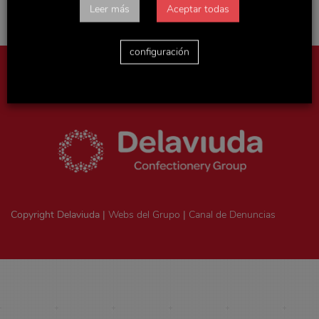
Leer más
Aceptar todas
configuración
Aviso legal
|
Política de privacidad
|
Politica de cookies
|
Ejercicio
de derechos ArSol
|
Consentimiento legal
Copyright Delaviuda |
Webs del Grupo
|
Canal de Denuncias