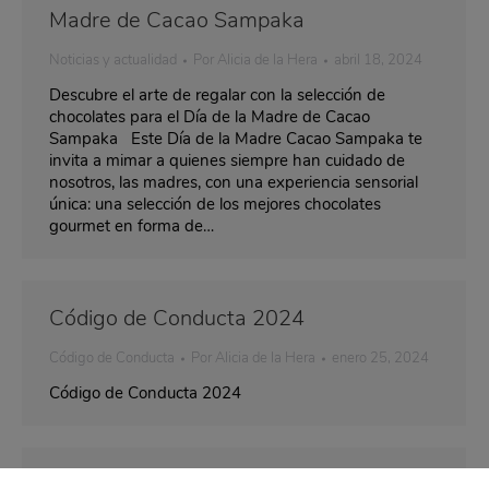
Madre de Cacao Sampaka
Noticias y actualidad
Por
Alicia de la Hera
abril 18, 2024
Descubre el arte de regalar con la selección de
chocolates para el Día de la Madre de Cacao
Sampaka Este Día de la Madre Cacao Sampaka te
invita a mimar a quienes siempre han cuidado de
nosotros, las madres, con una experiencia sensorial
única: una selección de los mejores chocolates
gourmet en forma de…
Código de Conducta 2024
Código de Conducta
Por
Alicia de la Hera
enero 25, 2024
Código de Conducta 2024
Código de Conducta Decathlon