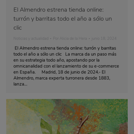
El Almendro estrena tienda online:
turrón y barritas todo el año a sólo un
clic
Noticias y actualidad
Por
Alicia de la Hera
junio 18, 2024
El Almendro estrena tienda online: turrón y barritas
todo el año a sólo un clic La marca da un paso más
en su estrategia todo año, apostando por la
omnicanalidad con el lanzamiento de su e-commerce
en España. Madrid, 18 de junio de 2024.- El
Almendro, marca experta turronera desde 1883,
lanza…