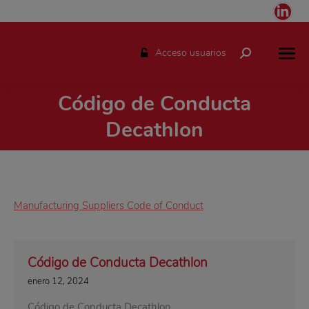
Link
pag
ope
Acceso usuarios
Buscar:
in
ne
Código de Conducta
win
Estás aquí:
Decathlon
Manufacturing Suppliers Code of Conduct
Código de Conducta Decathlon
enero 12, 2024
Código de Conducta Decathlon