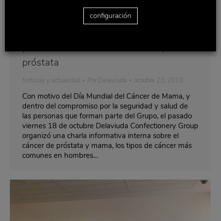
configuración
Delaviuda Confectionery Group
organiza una formación interna sobre
prevención de cáncer de mama y
próstata
Noticias y actualidad
Por
Delaviuda
octubre 23, 2019
Con motivo del Día Mundial del Cáncer de Mama, y
dentro del compromiso por la seguridad y salud de
las personas que forman parte del Grupo, el pasado
viernes 18 de octubre Delaviuda Confectionery Group
organizó una charla informativa interna sobre el
cáncer de próstata y mama, los tipos de cáncer más
comunes en hombres…