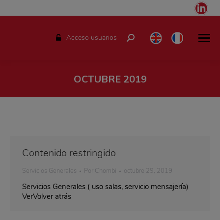
Link
pag
ope
Acceso usuarios
Buscar:
in
ne
win
OCTUBRE 2019
Estás aquí:
Contenido restringido
Servicios Generales
Por
Chombi
octubre 29, 2019
Servicios Generales ( uso salas, servicio mensajería)
VerVolver atrás