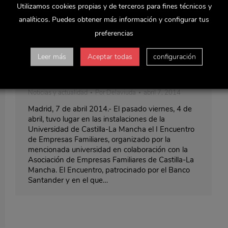
Utilizamos cookies propias y de terceros para fines técnicos y
analíticos. Puedes obtener más información y configurar tus
preferencias
Delaviuda comparte su experiencia
Leer más
Aceptar todas
configuración
en la universidad de Castilla-La
Mancha
Noticias y actualidad
Por
Delaviuda
abril 7, 2014
Madrid, 7 de abril 2014.- El pasado viernes, 4 de
abril, tuvo lugar en las instalaciones de la
Universidad de Castilla-La Mancha el I Encuentro
de Empresas Familiares, organizado por la
mencionada universidad en colaboración con la
Asociación de Empresas Familiares de Castilla-La
Mancha. El Encuentro, patrocinado por el Banco
Santander y en el que…