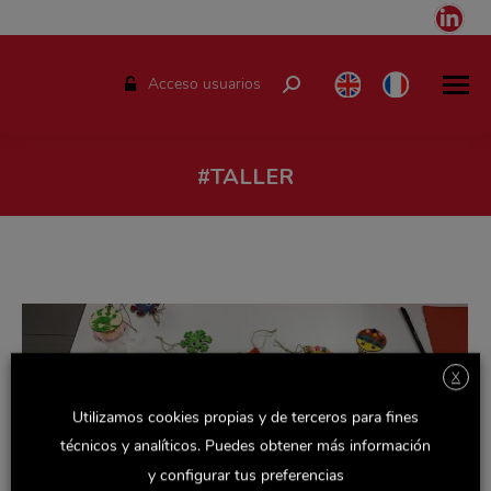
Link
pag
ope
Acceso usuarios
Buscar:
in
ne
win
#TALLER
Estás aquí:
X
Utilizamos cookies propias y de terceros para fines
técnicos y analíticos. Puedes obtener más información
y configurar tus preferencias